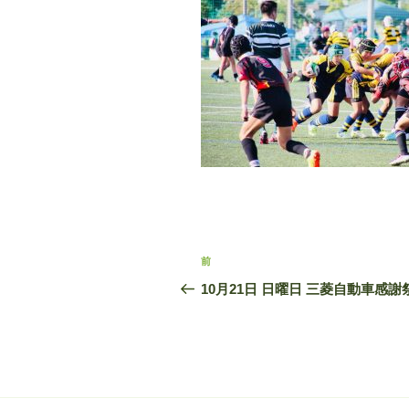
投
前
前
稿
の
10月21日 日曜日 三菱自動車感謝
投
ナ
稿
ビ
ゲ