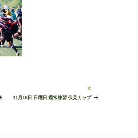
次
次
の
祭
11月18日 日曜日 通常練習 伏見カップ
投
稿