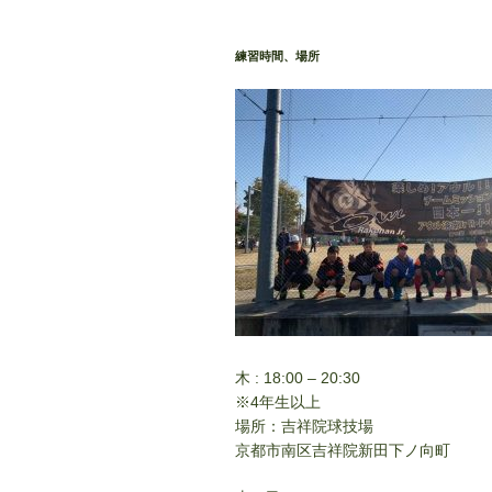
ー
シ
練習時間、場所
ョ
ン
木 : 18:00 – 20:30
※4年生以上
場所：吉祥院球技場
京都市南区吉祥院新田下ノ向町