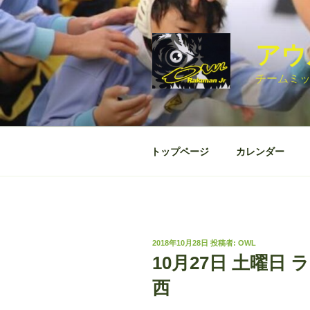
コ
ン
テ
アウル
ン
ツ
チームミ
へ
ス
キ
ッ
トップページ
カレンダー
プ
投
2018年10月28日
投稿者:
OWL
稿
10月27日 土曜日
日:
西