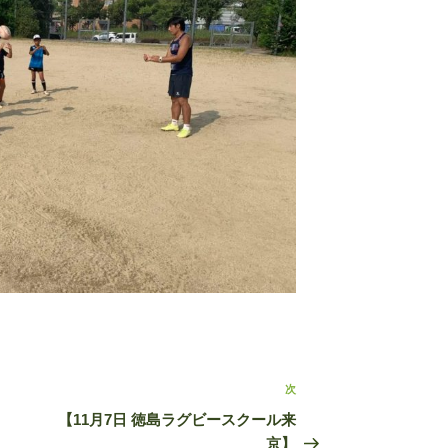
次
次
の
【11月7日 徳島ラグビースクール来
投
京】