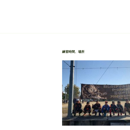
ナ
稿
ビ
ゲ
ー
シ
ョ
練習時間、場所
ン