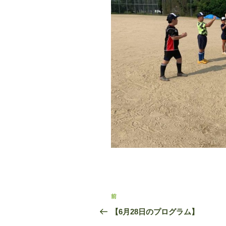
投
前
前
稿
の
【6月28日のプログラム】
投