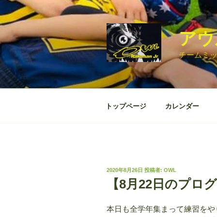
コ
ン
テ
アウル
ン
ツ
チームミ
へ
ス
キ
ッ
トップページ
カレンダー
プ
投
2020年8月26日
投稿者:
OWL
稿
【8月22日のプロ
日:
本日も全学年集まって練習をや